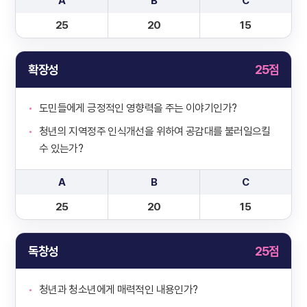
A
B
C
25
20
15
확장성
25점
도민들에게 긍정적인 영향력을 주는 이야기인가?
청년의 지역정주 인식개선을 위하여 공감대를 불러일으킬
수 있는가?
A
B
C
25
20
15
독창성
25점
청년과 청소년에게 매력적인 내용인가?