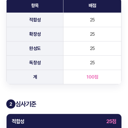
항목
배점
적합성
25
확장성
25
완성도
25
독창성
25
계
100점
심사기준
2
적합성
25점